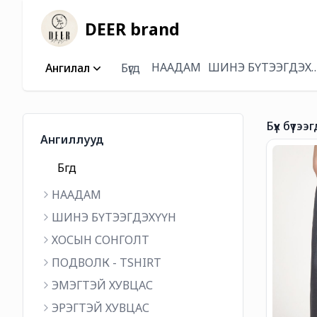
DEER brand
НААДАМ
ШИНЭ БҮТЭЭГДЭХ
Ангилал
Бүгд
Бүх бүтээг
Ангиллууд
Бүгд
НААДАМ
ШИНЭ БҮТЭЭГДЭХҮҮН
ХОСЫН СОНГОЛТ
ПОДВОЛК - TSHIRT
ЭМЭГТЭЙ ХУВЦАС
ЭРЭГТЭЙ ХУВЦАС