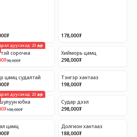
000
₮
178,000
₮
драл дуусахад:
23
өдөр
тэй сорочка
Хийморь цамц
00
₮
298,000
₮
98,000
₮
р цамц судалтай
Тэнгэр хантааз
000
₮
198,000
₮
драл дуусахад:
23
өдөр
шулуун юбка
Судар дээл
00
₮
298,000
₮
108,000
₮
ал цамц
Долгион хантааз
000
₮
188,000
₮