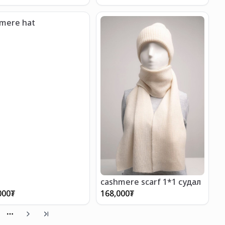
mere hat
cashmere scarf 1*1 судал
000
₮
168,000
₮
More pages