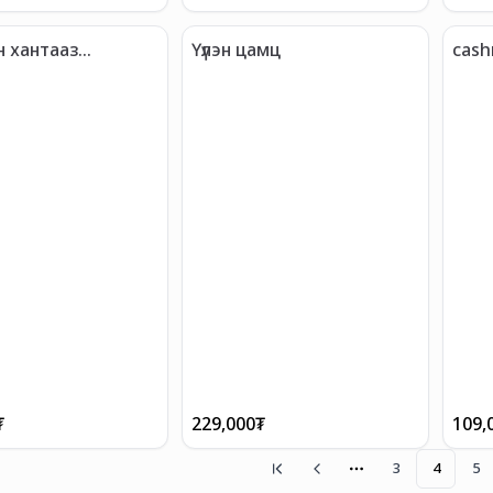
 хантааз
Үүлэн цамц
cash
ай
₮
229,000
₮
109,
3
4
5
More pages