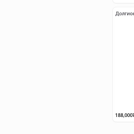
Долгион
судалт
188,000