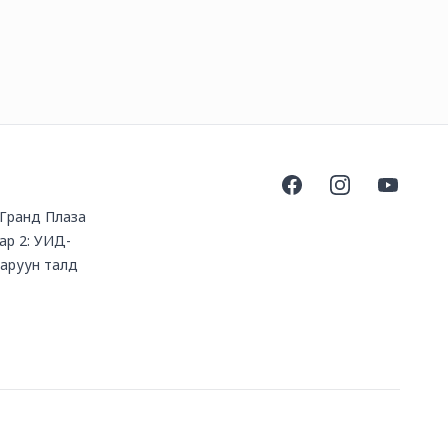
Facebook
Instagram
YouTube
, Гранд Плаза
ар 2: УИД-
баруун талд