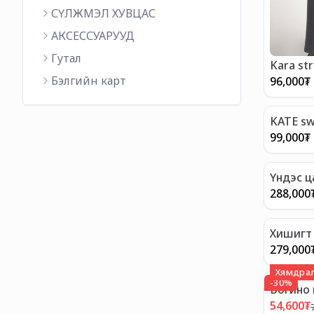
СҮЛЖМЭЛ ХУВЦАС
АКСЕССУАРУУД
Гутал
Kara str
Бэлгийн карт
96,000
₮
KATE sw
99,000
₮
Үндэс 
288,000
Хишигт
279,000
Хямдрал
-
30
%
Богино 
54,600
₮