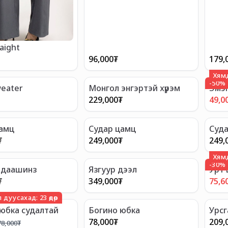
aight
96,000
₮
179,
Хям
-
50
%
eater
Монгол энгэртэй хүрэм
Эмэг
229,000
₮
49,0
цамц
Судар цамц
Суда
₮
249,000
₮
249,
Хям
-
30
%
 даашинз
Язгуур дээл
Урт 
₮
349,000
₮
75,6
 дуусахад:
23
өдөр
юбка судалтай
Богино юбка
Урсг
78,000
₮
209,
78,000
₮