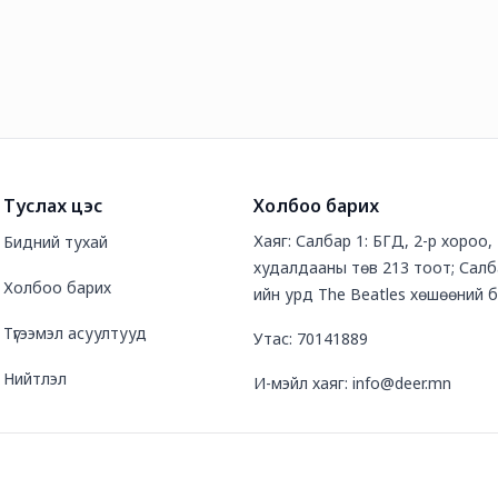
Туслах цэс
Холбоо барих
Хаяг: Салбар 1: БГД, 2-р хороо
Бидний тухай
худалдааны төв 213 тоот; Салб
Холбоо барих
ийн урд The Beatles хөшөөний 
Түгээмэл асуултууд
Утас: 70141889
Нийтлэл
И-мэйл хаяг: info@deer.mn