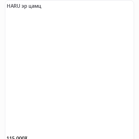
HARU эр цамц
"
115,000
₮
2