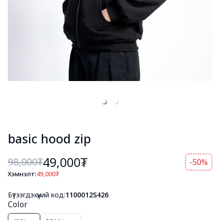
basic hood zip
49,000₮
98,000
₮
-50%
Хэмнэлт:
49,000
₮
Бүтээгдэхүүний код:
1100012S426
Color