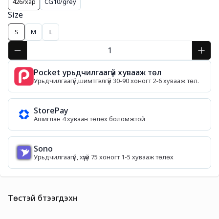
426/хар
CG10/grey
Size
S
M
L
Pocket урьдчилгаагүй хувааж төл
Урьдчилгаагүй,шимтгэлгүй 30-90 хоногт 2-6 хувааж төл.
StorePay
Ашиглан 4 хуваан төлөх боломжтой
Sono
Урьдчилгаагүй, хүүгүй 75 хоногт 1-5 хувааж төлөх
Төстэй бүтээгдэхүүн