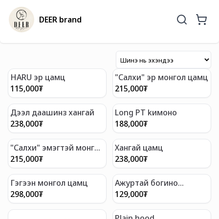
DEER brand
HARU эр цамц
"Салхи" эр монгол цамц
115,000
₮
215,000
₮
Дээл даашинз хангай
Long PT kимоно
238,000
₮
188,000
₮
"Салхи" эмэгтэй монгол
Хангай цамц
цамц
215,000
₮
238,000
₮
Гэгээн монгол цамц
Ажуртай богино
кардиган
298,000
₮
129,000
₮
Plain hood