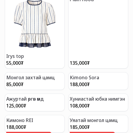
Irys top
55,000
₮
135,000
₮
Монгол захтай цамц
Kimono Sora
85,000
₮
188,000
₮
Ажуртай өргөн өмд
Хуниастай юбка нимгэн
125,000
₮
108,000
₮
Кимоно REI
Уяатай монгол цамц
188,000
₮
185,000
₮