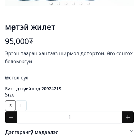
мөртэй жилет
95,000₮
Богино тайлбар
Эрээн тааран хантааз ширмэл дотортой. Өнгө сонгох 
боломжгүй. 

Өмсгөл сул
Бүтээгдэхүүний код:
2092421S
Size
S
L
Дэлгэрэнгүй мэдээлэл