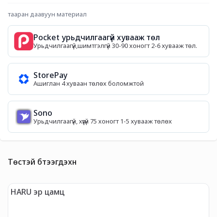
тааран даавуун материал
Pocket урьдчилгаагүй хувааж төл
Урьдчилгаагүй,шимтгэлгүй 30-90 хоногт 2-6 хувааж төл.
StorePay
Ашиглан 4 хуваан төлөх боломжтой
Sono
Урьдчилгаагүй, хүүгүй 75 хоногт 1-5 хувааж төлөх
Төстэй бүтээгдэхүүн
HARU эр цамц
"