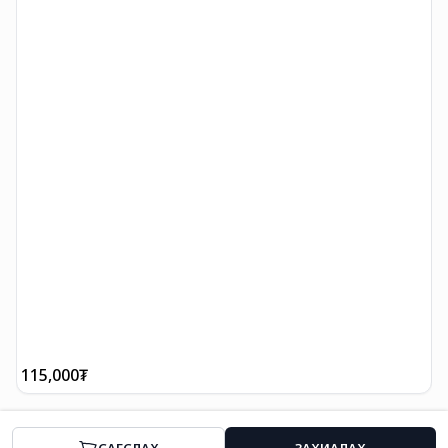
115,000
₮
2