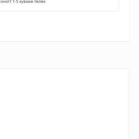
5 хоногт 1-5 хувааж төлөх
"С