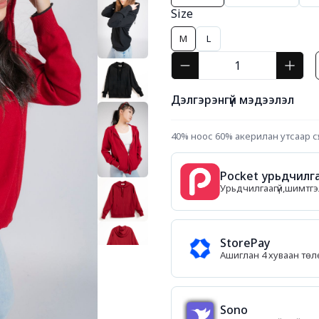
Size
M
L
Дэлгэрэнгүй мэдээлэл
40% ноос 60% акерилан утсаар с
Pocket урьдчилга
Урьдчилгаагүй,шимтгэл
StorePay
Ашиглан 4 хуваан тө
Sono