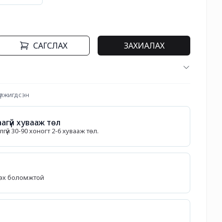
САГСЛАХ
ЗАХИАЛАХ
үлжигдсэн
агүй хувааж төл
гүй 30-90 хоногт 2-6 хувааж төл.
лөх боломжтой