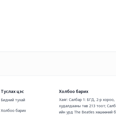
Туслах цэс
Холбоо барих
Хаяг: Салбар 1: БГД, 2-р хороо
Бидний тухай
худалдааны төв 213 тоот; Салб
Холбоо барих
ийн урд The Beatles хөшөөний 