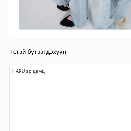
Төстэй бүтээгдэхүүн
HARU эр цамц