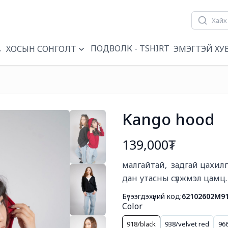
ҮҮН
ПОДВОЛК - TSHIRT
ХОСЫН СОНГОЛТ
ЭМЭГТЭЙ ХУ
Kango hood
139,000₮
Богино тайлбар
малгайтай,  задгай цахилг
дан утасны сүлжмэл цамц.
Бүтээгдэхүүний код:
62102602M9
Color
918/black
938/velvet red
96