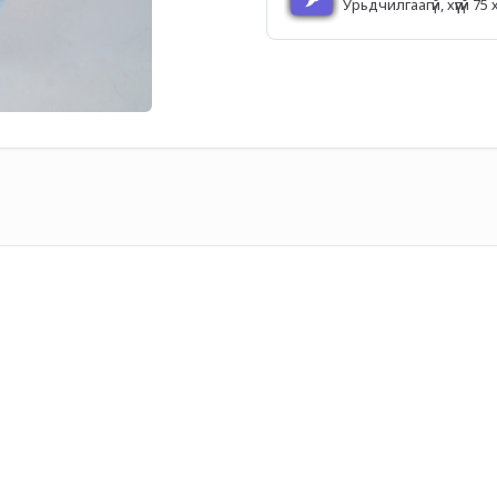
Урьдчилгаагүй, хүүгүй 7