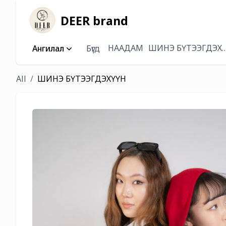
DEER brand
НААДАМ
ШИНЭ БҮТЭЭГДЭХ
Ангилал
Бүгд
All
ШИНЭ БҮТЭЭГДЭХҮҮН