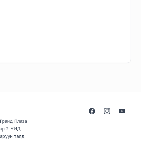
21
Facebook
Instagram
YouTube
, Гранд Плаза
ар 2: УИД-
баруун талд