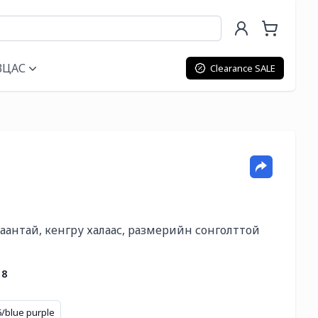
ВЦАС
Clearance SALE
аантай, кенгру халаас, размерийн сонголттой  
18
6/blue purple