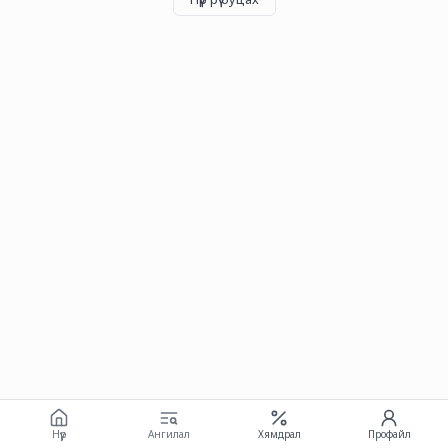
Нүүр
Ангилал
Хямдрал
Профайл