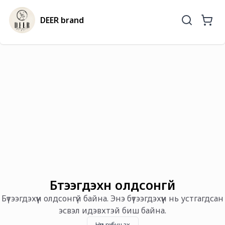
DEER brand
Бүтээгдэхүүн олдсонгүй
Бүтээгдэхүүн олдсонгүй байна. Энэ бүтээгдэхүүн нь устгагдсан
эсвэл идэвхтэй биш байна.
Нүүр рүү буцах