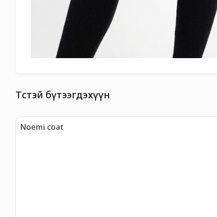
Төстэй бүтээгдэхүүн
Noemi coat