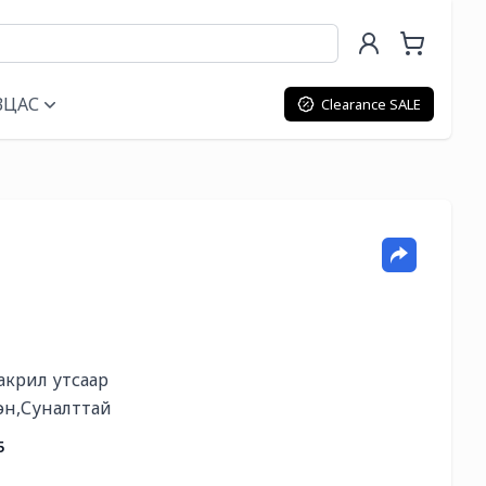
ВЦАС
Clearance SALE
крил утсаар 

эн,Суналттай
5