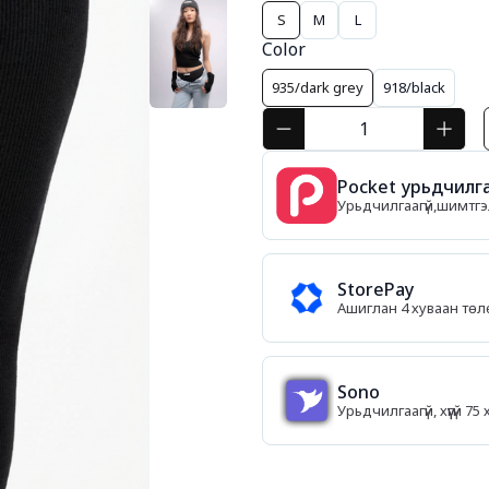
S
M
L
Color
935/dark grey
918/black
Pocket урьдчилга
Урьдчилгаагүй,шимтгэл
StorePay
Ашиглан 4 хуваан тө
Sono
Урьдчилгаагүй, хүүгүй 7