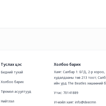
Туслах цэс
Холбоо барих
Хаяг: Салбар 1: БГД, 2-р хороо
Бидний тухай
худалдааны төв 213 тоот; Салб
Холбоо барих
ийн урд The Beatles хөшөөний 
Түгээмэл асуултууд
Утас: 70141889
Нийтлэл
И-мэйл хаяг: info@deer.mn