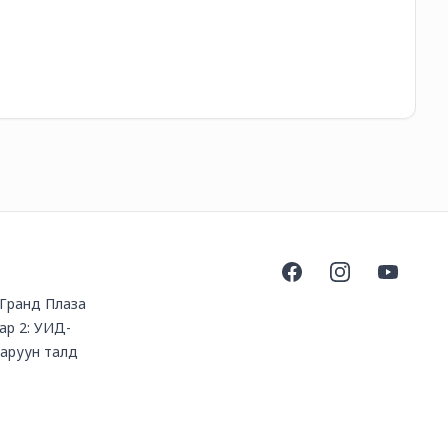
15
Facebook
Instagram
YouTube
, Гранд Плаза
ар 2: УИД-
баруун талд