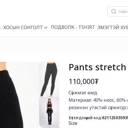
ҮҮН
ПОДВОЛК - TSHIRT
ХОСЫН СОНГОЛТ
ЭМЭГТЭЙ ХУ
Pants stretch
110,000₮
Богино тайлбар
Сүлжмэл өмд

Материал: 40%-ноос, 60%-а
резинэн утастай сүлжигдс
Бүтээгдэхүүний код:
62112503S93
Size