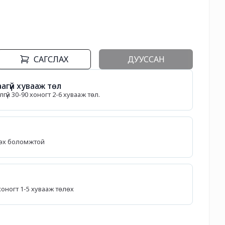
САГСЛАХ
ДУУССАН
агүй хувааж төл
гүй 30-90 хоногт 2-6 хувааж төл.
лөх боломжтой
5 хоногт 1-5 хувааж төлөх