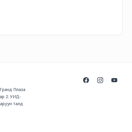
15
Facebook
Instagram
YouTube
, Гранд Плаза
ар 2: УИД-
баруун талд