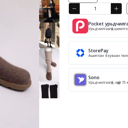
Pocket урьдчилга
Урьдчилгаагүй,шимтгэл
StorePay
Ашиглан 4 хуваан тө
Sono
Урьдчилгаагүй, хүүгүй 7