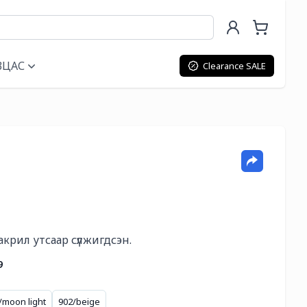
ВЦАС
Clearance SALE
акрил утсаар сүлжигдсэн.
9
/moon light
902/beige