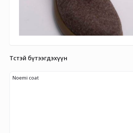
Төстэй бүтээгдэхүүн
Noemi coat