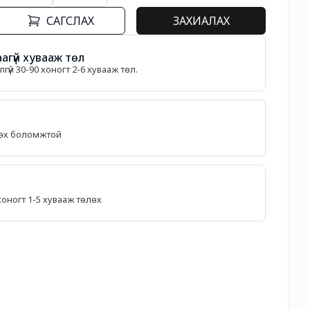
САГСЛАХ
ЗАХИАЛАХ
агүй хувааж төл
гүй 30-90 хоногт 2-6 хувааж төл.
лөх боломжтой
5 хоногт 1-5 хувааж төлөх