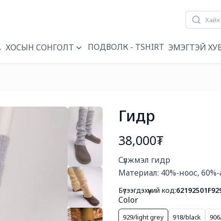
ҮҮН
ПОДВОЛК - TSHIRT
ХОСЫН СОНГОЛТ
ЭМЭГТЭЙ ХУ
Гидр
38,000₮
Богино тайлбар
Сүлжмэл гидр

Материал: 40%-ноос, 60%-
Бүтээгдэхүүний код:
62192501F92
Color
929/light grey
918/black
906