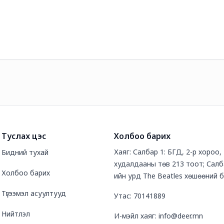
Туслах цэс
Холбоо барих
Хаяг: Салбар 1: БГД, 2-р хороо
Бидний тухай
худалдааны төв 213 тоот; Салб
Холбоо барих
ийн урд The Beatles хөшөөний 
Түгээмэл асуултууд
Утас: 70141889
Нийтлэл
И-мэйл хаяг: info@deer.mn