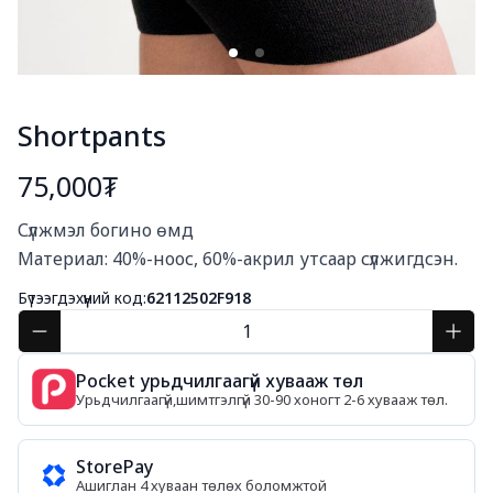
Shortpants
75,000₮
Богино тайлбар
Сүлжмэл богино өмд

Материал: 40%-ноос, 60%-акрил утсаар сүлжигдсэн.
Бүтээгдэхүүний код:
62112502F918
Pocket урьдчилгаагүй хувааж төл
Урьдчилгаагүй,шимтгэлгүй 30-90 хоногт 2-6 хувааж төл.
StorePay
Ашиглан 4 хуваан төлөх боломжтой