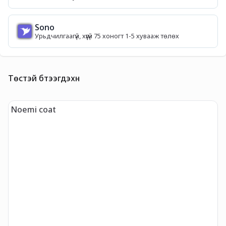
Sono
Урьдчилгаагүй, хүүгүй 75 хоногт 1-5 хувааж төлөх
Төстэй бүтээгдэхүүн
Noemi coat