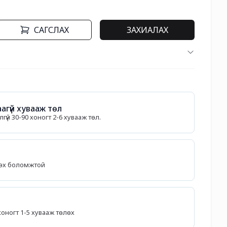
САГСЛАХ
ЗАХИАЛАХ
агүй хувааж төл
гүй 30-90 хоногт 2-6 хувааж төл.
лөх боломжтой
5 хоногт 1-5 хувааж төлөх