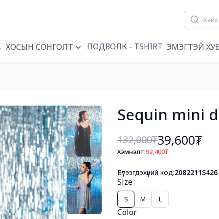
ҮҮН
ПОДВОЛК - TSHIRT
ХОСЫН СОНГОЛТ
ЭМЭГТЭЙ ХУ
Sequin mini d
39,600₮
132,000
₮
Хэмнэлт:
92,400
₮
Бүтээгдэхүүний код:
2082211S426
Size
S
M
L
Color