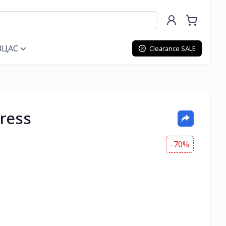
ВЦАС
Clearance SALE
ress
-70%