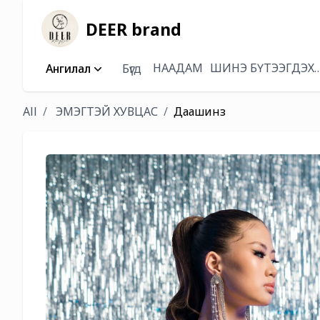
DEER brand
НААДАМ
ШИНЭ БҮТЭЭГДЭХ
Ангилал
Бүгд
All
ЭМЭГТЭЙ ХУВЦАС
Даашинз