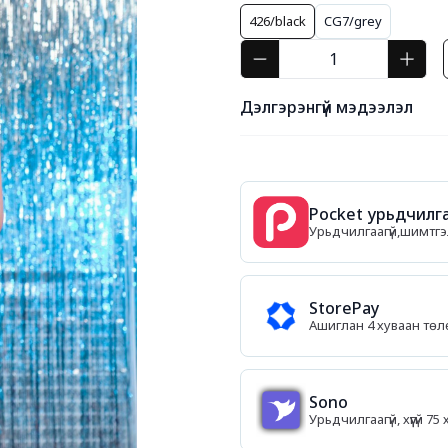
426/black
CG7/grey
Дэлгэрэнгүй мэдээлэл
Pocket урьдчилга
Урьдчилгаагүй,шимтгэл
StorePay
Ашиглан 4 хуваан тө
Sono
Урьдчилгаагүй, хүүгүй 7