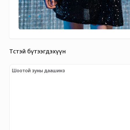
Төстэй бүтээгдэхүүн
Шоотой зуны даашинз