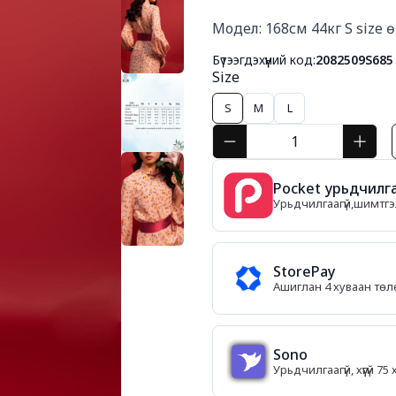
Модел: 168см 44кг S size 
Бүтээгдэхүүний код:
2082509S685
Size
S
M
L
Pocket урьдчилга
Урьдчилгаагүй,шимтгэл
StorePay
Ашиглан 4 хуваан тө
Sono
Урьдчилгаагүй, хүүгүй 7