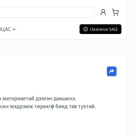
ВЦАС
Clearance SALE
 материалтай дээлэн даашинз.

өн мэдрэмж төрөхгүй биед тав тухтай.
