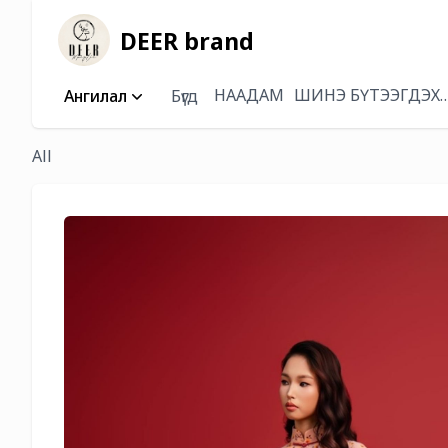
DEER brand
НААДАМ
ШИНЭ БҮТЭЭГДЭХ
Ангилал
Бүгд
All