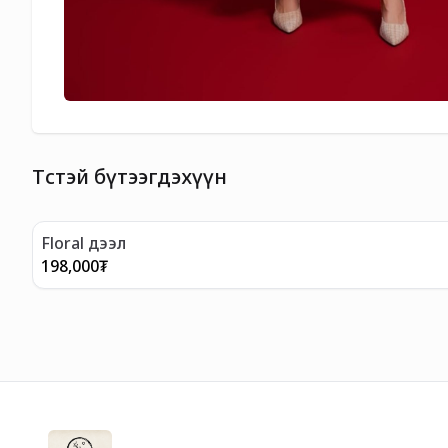
Төстэй бүтээгдэхүүн
Floral дээл
198,000
₮