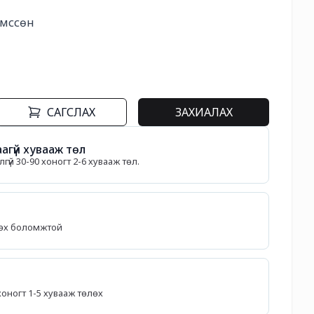
өмссөн
САГСЛАХ
ЗАХИАЛАХ
агүй хувааж төл
гүй 30-90 хоногт 2-6 хувааж төл.
лөх боломжтой
5 хоногт 1-5 хувааж төлөх