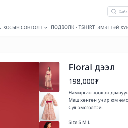
ҮҮН
ПОДВОЛК - TSHIRT
ХОСЫН СОНГОЛТ
ЭМЭГТЭЙ ХУ
Floral дээл
198,000₮
Богино тайлбар
Намирсан зөөлөн даавуун
Маш хөнгөн учир юм өмсс
Сул өмсгөлтэй.

Size S M L
