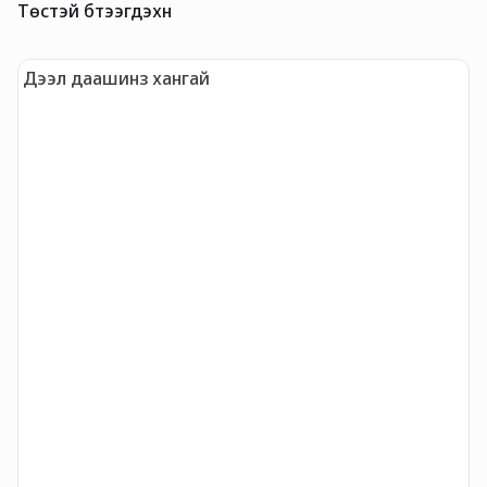
Төстэй бүтээгдэхүүн
Дээл даашинз хангай
L