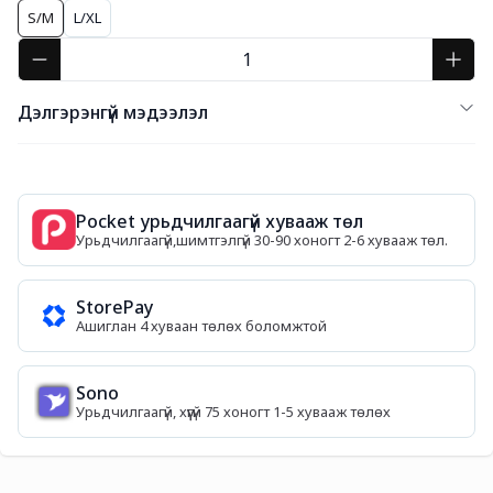
S/M
L/XL
Дэлгэрэнгүй мэдээлэл
Pocket урьдчилгаагүй хувааж төл
Урьдчилгаагүй,шимтгэлгүй 30-90 хоногт 2-6 хувааж төл.
StorePay
Ашиглан 4 хуваан төлөх боломжтой
Sono
Урьдчилгаагүй, хүүгүй 75 хоногт 1-5 хувааж төлөх