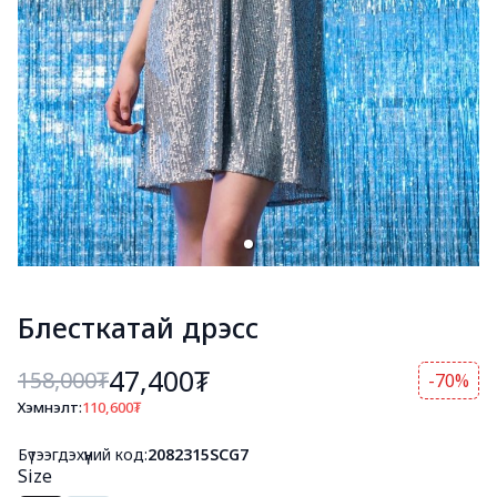
Блесткатай дрэсс
47,400₮
158,000
₮
-70%
Хэмнэлт:
110,600
₮
Бүтээгдэхүүний код:
2082315SCG7
Size