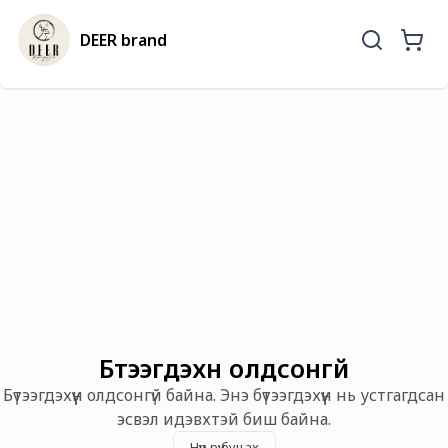
DEER brand
Бүтээгдэхүүн олдсонгүй
Бүтээгдэхүүн олдсонгүй байна. Энэ бүтээгдэхүүн нь устгагдсан
эсвэл идэвхтэй биш байна.
Нүүр рүү буцах