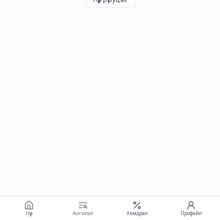
Нүүр
Ангилал
Хямдрал
Профайл