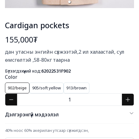
Cardigan pockets
155,000₮
Богино тайлбар
дан утасны энгийн сүлжээтэй,2 ил халаастай, сул 
өмсгөлтэй ,58-80кг таарна
Бүтээгдэхүүний код:
62022531F902
Color
902/beige
905/soft yellow
913/brown
Дэлгэрэнгүй мэдээлэл
40% ноос 60% акерилан утсаар сүлжигдсэн,