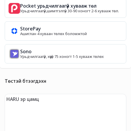
Pocket урьдчилгаагүй хувааж төл
Урьдчилгаагүй,шимтгэлгүй 30-90 хоногт 2-6 хувааж төл.
StorePay
Ашиглан 4 хуваан төлөх боломжтой
Sono
Урьдчилгаагүй, хүүгүй 75 хоногт 1-5 хувааж төлөх
Төстэй бүтээгдэхүүн
HARU эр цамц
"