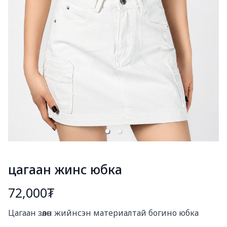
цагаан жинс юбка
72,000₮
Богино тайлбар
Цагаан зөөлөн жийнсэн материалтай богино юбка