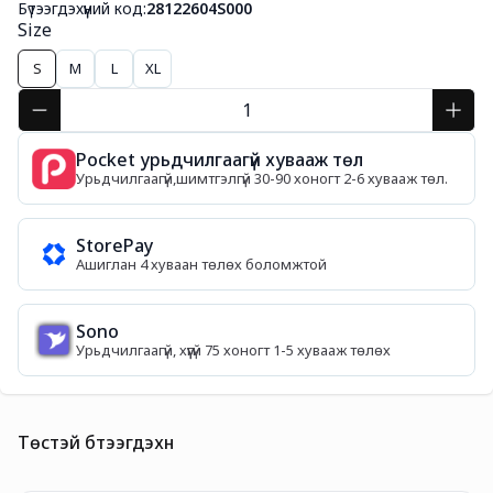
Бүтээгдэхүүний код:
28122604S000
Size
S
M
L
XL
Pocket урьдчилгаагүй хувааж төл
Урьдчилгаагүй,шимтгэлгүй 30-90 хоногт 2-6 хувааж төл.
StorePay
Ашиглан 4 хуваан төлөх боломжтой
Sono
Урьдчилгаагүй, хүүгүй 75 хоногт 1-5 хувааж төлөх
Төстэй бүтээгдэхүүн