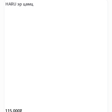
HARU эр цамц
"
115,000
₮
2