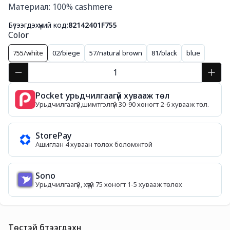
Материал: 100% cashmere
Бүтээгдэхүүний код:
82142401F755
Color
755/white
02/biege
57/natural brown
81/black
blue
Pocket урьдчилгаагүй хувааж төл
Урьдчилгаагүй,шимтгэлгүй 30-90 хоногт 2-6 хувааж төл.
StorePay
Ашиглан 4 хуваан төлөх боломжтой
Sono
Урьдчилгаагүй, хүүгүй 75 хоногт 1-5 хувааж төлөх
Төстэй бүтээгдэхүүн