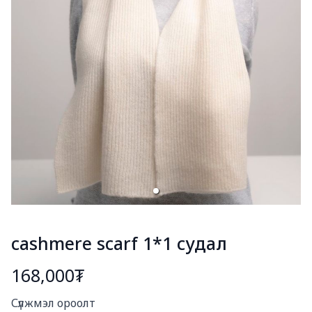
cashmere scarf 1*1 судал
168,000₮
Богино тайлбар
Сүлжмэл ороолт
