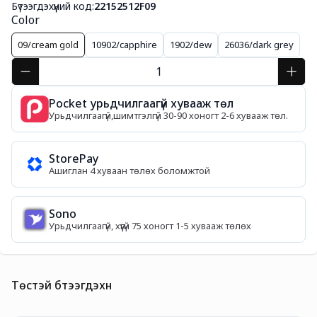
Бүтээгдэхүүний код:
22152512F09
Color
09/cream gold
10902/capphire
1902/dew
26036/dark grey
Pocket урьдчилгаагүй хувааж төл
Урьдчилгаагүй,шимтгэлгүй 30-90 хоногт 2-6 хувааж төл.
StorePay
Ашиглан 4 хуваан төлөх боломжтой
Sono
Урьдчилгаагүй, хүүгүй 75 хоногт 1-5 хувааж төлөх
Төстэй бүтээгдэхүүн