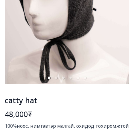
catty hat
48,000₮
Богино тайлбар
100%ноос, нимгэвтэр малгай, охидод тохиромжтой