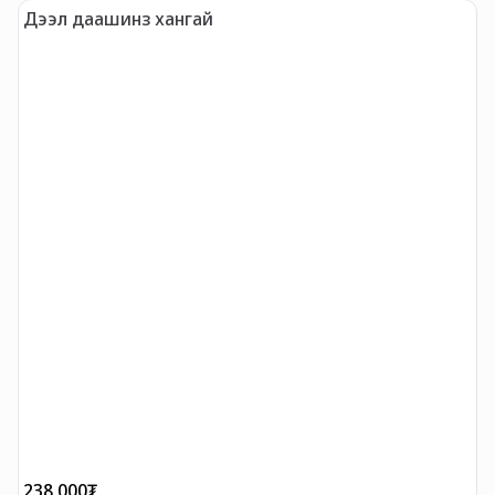
Дээл даашинз хангай
L
238,000
₮
1