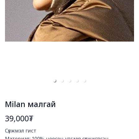
Milan малгай
39,000₮
Богино тайлбар
Сүлжмэл гист

Материал: 100%-ноосон утсаар сүлжигдсэн.