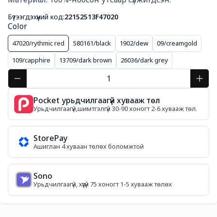
Бүтээгдэхүүний код:
22152513F47020
Color
47020/rythmic red
580161/black
1902/dew
09/creamgold
109/capphire
13709/dark brown
26036/dark grey
Pocket урьдчилгаагүй хувааж төл
Урьдчилгаагүй,шимтгэлгүй 30-90 хоногт 2-6 хувааж төл.
StorePay
Ашиглан 4 хуваан төлөх боломжтой
Sono
Урьдчилгаагүй, хүүгүй 75 хоногт 1-5 хувааж төлөх