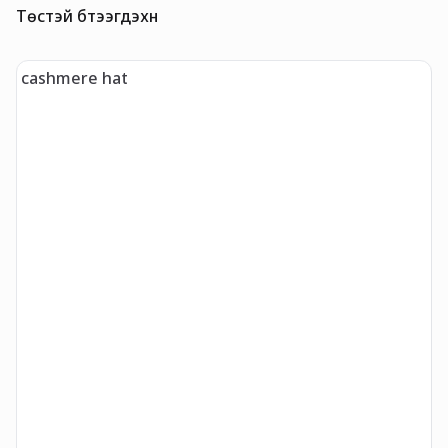
Төстэй бүтээгдэхүүн
cashmere hat