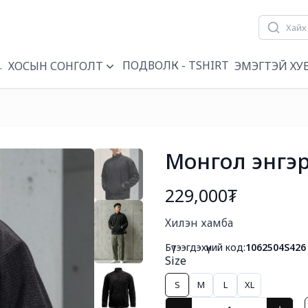
ҮҮН
ПОДВОЛК - TSHIRT
ХОСЫН СОНГОЛТ
ЭМЭГТЭЙ ХУ
Монгол энгэр
229,000₮
Богино тайлбар
Хилэн хамба
Бүтээгдэхүүний код:
1062504S426
Size
S
M
L
XL