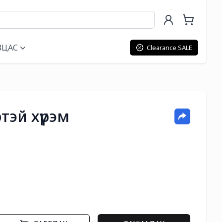
ВЦАС
Clearance SALE
тэй хүрэм