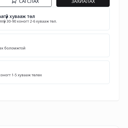
САГСЛАХ
ЗАХИАЛАХ
агүй хувааж төл
гүй 30-90 хоногт 2-6 хувааж төл.
лөх боломжтой
5 хоногт 1-5 хувааж төлөх