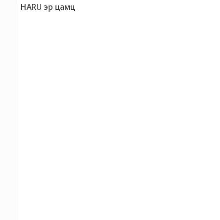
HARU эр цамц