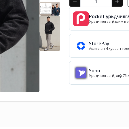
Pocket урьдчилга
Урьдчилгаагүй,шимтгэл
StorePay
Ашиглан 4 хуваан тө
Sono
Урьдчилгаагүй, хүүгүй 7