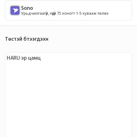
Sono
Урьдчилгаагүй, хүүгүй 75 хоногт 1-5 хувааж төлөх
Төстэй бүтээгдэхүүн
HARU эр цамц
"