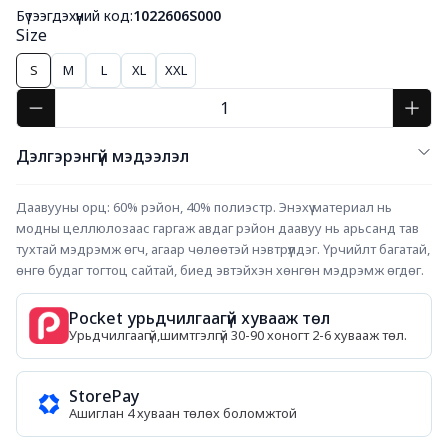
Бүтээгдэхүүний код:
1022606S000
Size
S
M
L
XL
XXL
Дэлгэрэнгүй мэдээлэл
Даавууны орц: 60% рэйон, 40% полиэстр. Энэхүү материал нь 
модны целлюлозаас гаргаж авдаг рэйон даавуу нь арьсанд тав 
тухтай мэдрэмж өгч, агаар чөлөөтэй нэвтрүүлдэг. Үрчийлт багатай, 
өнгө будаг тогтоц сайтай, биед эвтэйхэн хөнгөн мэдрэмж өгдөг.
Pocket урьдчилгаагүй хувааж төл
Урьдчилгаагүй,шимтгэлгүй 30-90 хоногт 2-6 хувааж төл.
StorePay
Ашиглан 4 хуваан төлөх боломжтой