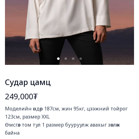
Судар цамц
249,000₮
Богино тайлбар
Моделийн өндөр 187см, жин 95кг, цээжний тойрог 
123см, размер XXL

Өмсгөл том тул 1 размер бууруулж авахыг зөвлөж 
байна