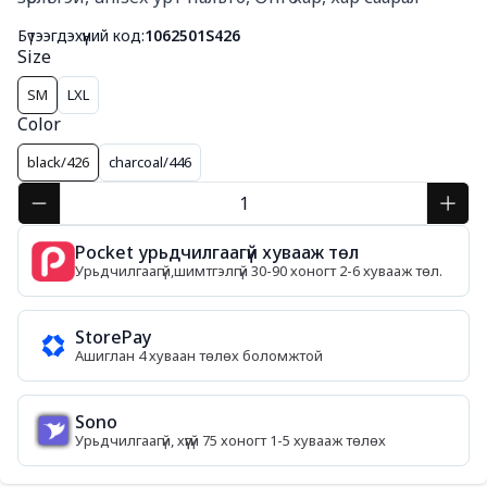
Бүтээгдэхүүний код:
1062501S426
Size
SM
LXL
Color
black/426
charcoal/446
Pocket урьдчилгаагүй хувааж төл
Урьдчилгаагүй,шимтгэлгүй 30-90 хоногт 2-6 хувааж төл.
StorePay
Ашиглан 4 хуваан төлөх боломжтой
Sono
Урьдчилгаагүй, хүүгүй 75 хоногт 1-5 хувааж төлөх