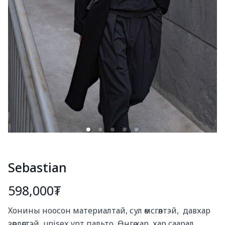
Sebastian
598,000₮
Богино тайлбар
Хонины ноосон материалтай, сул өмсгөлтэй,  давхар 
зөрлөгтэй, unisex урт пальто, Өнгө хар, хар саарал