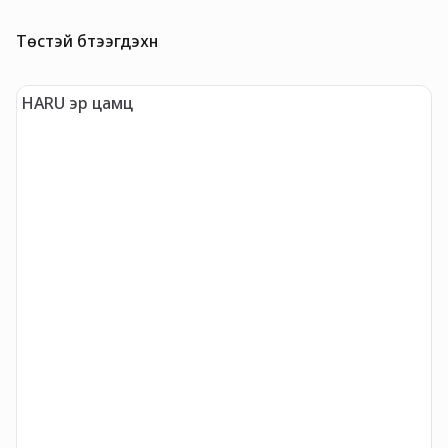
Төстэй бүтээгдэхүүн
HARU эр цамц
"