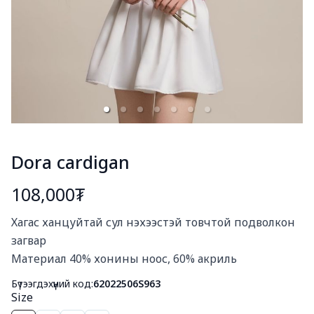
Dora cardigan
108,000₮
Богино тайлбар
Хагас ханцуйтай сул нэхээстэй товчтой подволкон 
загвар

Материал 40% хонины ноос, 60% акриль
Бүтээгдэхүүний код:
62022506S963
Size