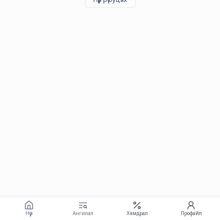
Нүүр
Ангилал
Хямдрал
Профайл