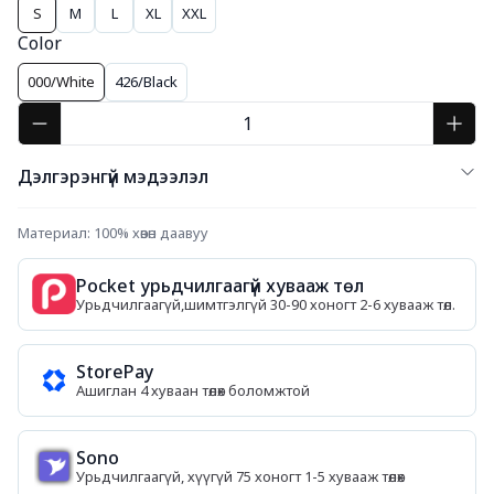
S
M
L
XL
XXL
Color
000/White
426/Black
Дэлгэрэнгүй мэдээлэл
Материал: 100% хөвөн даавуу
Pocket урьдчилгаагүй хувааж төл
Урьдчилгаагүй,шимтгэлгүй 30-90 хоногт 2-6 хувааж төл.
StorePay
Ашиглан 4 хуваан төлөх боломжтой
Sono
Урьдчилгаагүй, хүүгүй 75 хоногт 1-5 хувааж төлөх