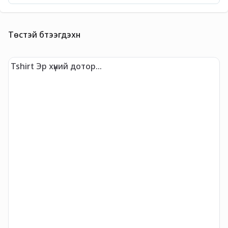
Төстэй бүтээгдэхүүн
Tshirt Эр хүний дотор...
T