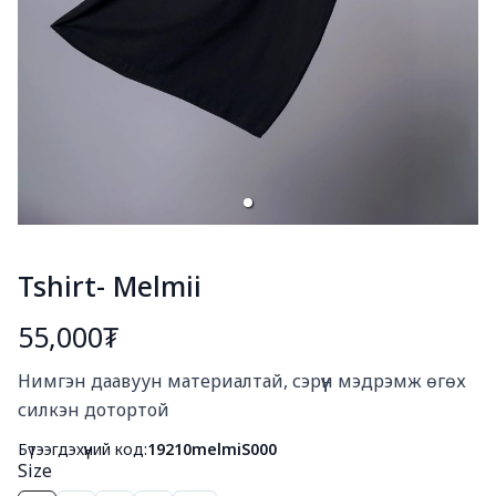
Tshirt- Melmii
55,000₮
Богино тайлбар
Нимгэн даавуун материалтай, сэрүүн мэдрэмж өгөх 
силкэн дотортой
Бүтээгдэхүүний код:
19210melmiS000
Size