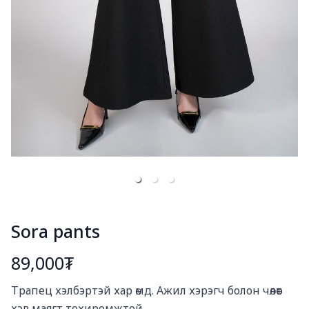
Sora pants
89,000₮
Богино тайлбар
Трапец хэлбэртэй хар өмд. Ажил хэрэгч болон чөлөөт 
хэв маягт тохиромжтой.