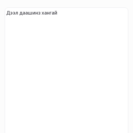
Дээл даашинз хангай
L