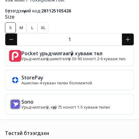
Бүтээгдэхүүний код:
28112510S426
Size
S
M
L
XL
Pocket урьдчилгаагүй хувааж төл
Урьдчилгаагүй,шимтгэлгүй 30-90 хоногт 2-6 хувааж төл.
StorePay
Ашиглан 4 хуваан төлөх боломжтой
Sono
Урьдчилгаагүй, хүүгүй 75 хоногт 1-5 хувааж төлөх
Төстэй бүтээгдэхүүн