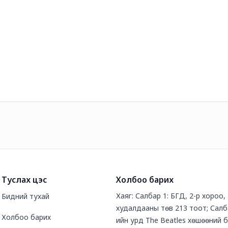
Туслах цэс
Холбоо барих
Хаяг: Салбар 1: БГД, 2-р хороо
Бидний тухай
худалдааны төв 213 тоот; Салб
Холбоо барих
ийн урд The Beatles хөшөөний 