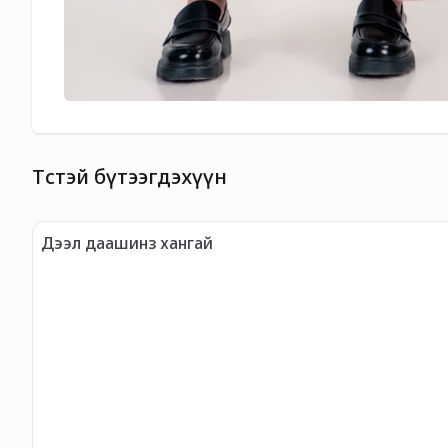
Төстэй бүтээгдэхүүн
Дээл даашинз хангай