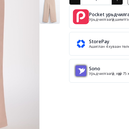
Pocket урьдчилга
Урьдчилгаагүй,шимтгэл
StorePay
Ашиглан 4 хуваан тө
Sono
Урьдчилгаагүй, хүүгүй 7