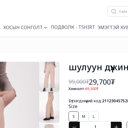
ҮҮН
ПОДВОЛК - TSHIRT
ХОСЫН СОНГОЛТ
ЭМЭГТЭЙ ХУ
шулуун дүүжи
29,700₮
99,000
₮
Хэмнэлт:
69,300
₮
Бүтээгдэхүүний код:
2112304S752
Size
S
M
L