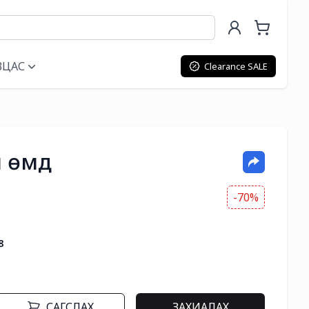
ВЦАС
Clearance SALE
н өмд
-70%
8
САГСЛАХ
ЗАХИАЛАХ