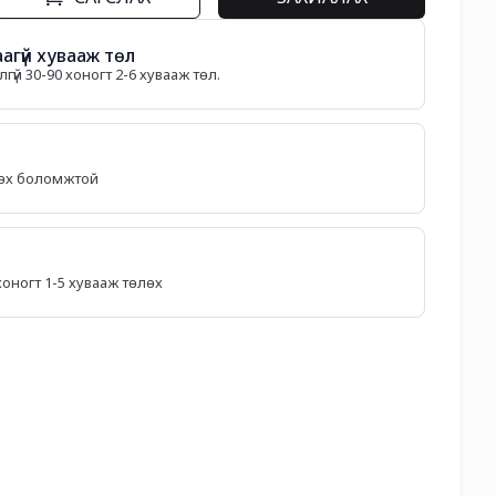
агүй хувааж төл
гүй 30-90 хоногт 2-6 хувааж төл.
лөх боломжтой
5 хоногт 1-5 хувааж төлөх