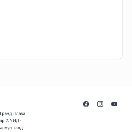
18
Facebook
Instagram
YouTube
, Гранд Плаза
ар 2: УИД-
баруун талд