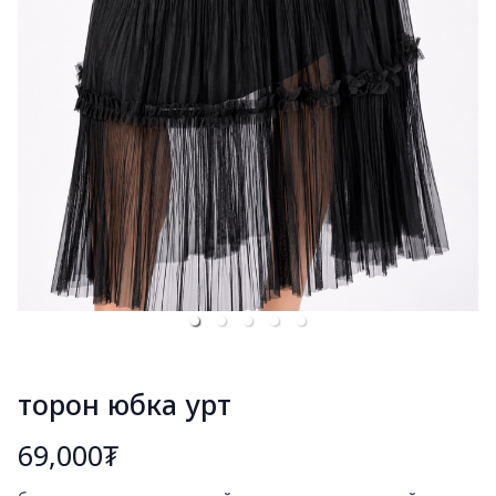
торон юбка урт
69,000₮
Богино тайлбар