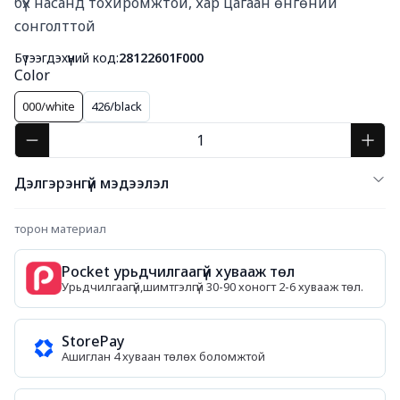
бүх насанд тохиромжтой, хар цагаан өнгөний 
сонголттой
Бүтээгдэхүүний код:
28122601F000
Color
000/white
426/black
Дэлгэрэнгүй мэдээлэл
торон материал
Pocket урьдчилгаагүй хувааж төл
Урьдчилгаагүй,шимтгэлгүй 30-90 хоногт 2-6 хувааж төл.
StorePay
Ашиглан 4 хуваан төлөх боломжтой