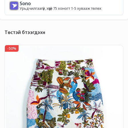
Sono
Урьдчилгаагүй, хүүгүй 75 хоногт 1-5 хувааж төлөх
Төстэй бүтээгдэхүүн
-
50
%
-
B