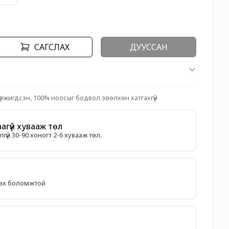
САГСЛАХ
ДУУССАН
лжигдсэн, 100% ноосыг бодвол зөөлхөн хатгахгүй 
агүй хувааж төл
гүй 30-90 хоногт 2-6 хувааж төл.
лөх боломжтой