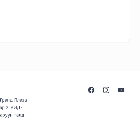
21
Facebook
Instagram
YouTube
, Гранд Плаза
ар 2: УИД-
баруун талд