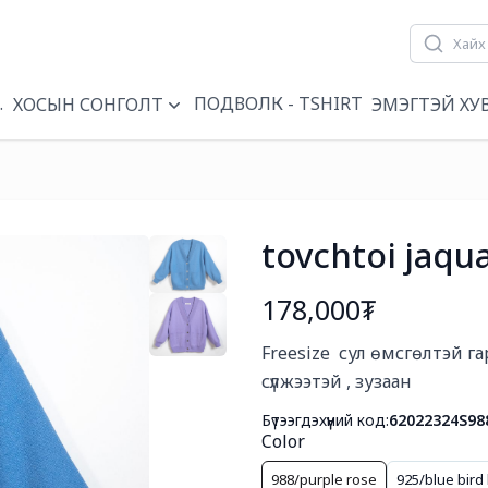
ҮҮН
ПОДВОЛК - TSHIRT
ХОСЫН СОНГОЛТ
ЭМЭГТЭЙ ХУ
tovchtoi jaqu
178,000₮
Богино тайлбар
Freesize  сул өмсгөлтэй г
сүлжээтэй , зузаан
Бүтээгдэхүүний код:
62022324S98
Color
988/purple rose
925/blue bird