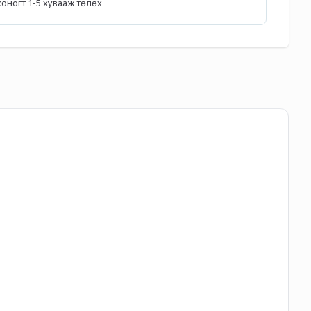
5 хоногт 1-5 хувааж төлөх
"С