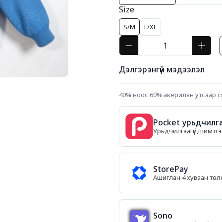
Size
S/M
L/XL
Дэлгэрэнгүй мэдээлэл
40% ноос 60% акерилан утсаар сү
Pocket урьдчилга
Урьдчилгаагүй,шимтгэл
StorePay
Ашиглан 4 хуваан тө
Sono