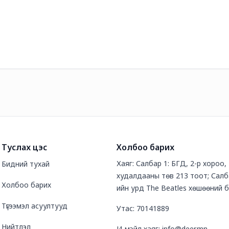
Туслах цэс
Холбоо барих
Хаяг: Салбар 1: БГД, 2-р хороо
Бидний тухай
худалдааны төв 213 тоот; Салб
Холбоо барих
ийн урд The Beatles хөшөөний 
Түгээмэл асуултууд
Утас: 70141889
Нийтлэл
И-мэйл хаяг: info@deer.mn