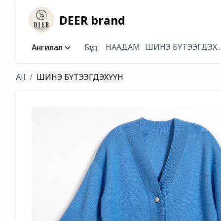
DEER brand
НААДАМ
ШИНЭ БҮТЭЭГДЭХ
Ангилал
Бүгд
All
ШИНЭ БҮТЭЭГДЭХҮҮН