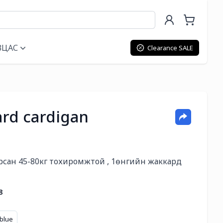
ВЦАС
Clearance SALE
ard cardigan
арсан 45-80кг тохиромжтой , 1өнгийн жаккард 
8
 blue