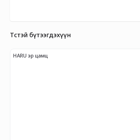
Төстэй бүтээгдэхүүн
HARU эр цамц