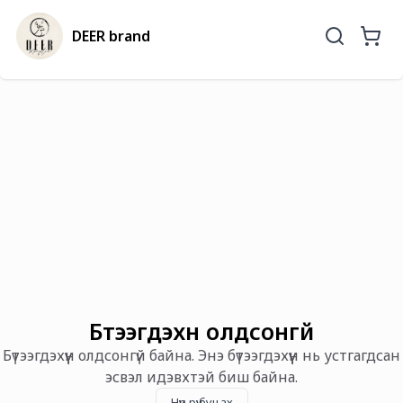
DEER brand
Бүтээгдэхүүн олдсонгүй
Бүтээгдэхүүн олдсонгүй байна. Энэ бүтээгдэхүүн нь устгагдсан
эсвэл идэвхтэй биш байна.
Нүүр рүү буцах