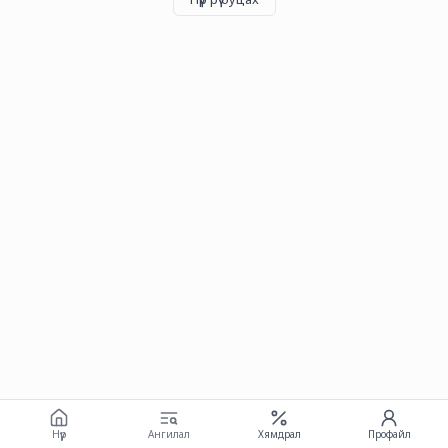
Нүүр
Ангилал
Хямдрал
Профайл