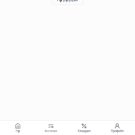
Нүүр
Ангилал
Хямдрал
Профайл