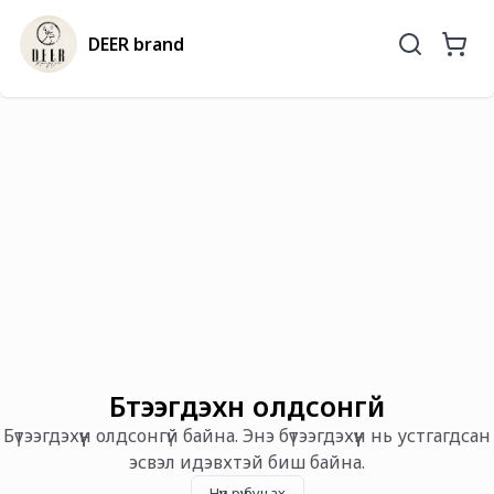
DEER brand
Бүтээгдэхүүн олдсонгүй
Бүтээгдэхүүн олдсонгүй байна. Энэ бүтээгдэхүүн нь устгагдсан
эсвэл идэвхтэй биш байна.
Нүүр рүү буцах