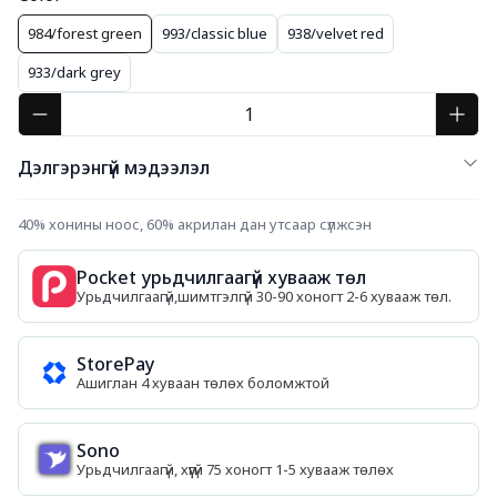
984/forest green
993/classic blue
938/velvet red
933/dark grey
Дэлгэрэнгүй мэдээлэл
40% хонины ноос, 60% акрилан дан утсаар сүлжсэн
Pocket урьдчилгаагүй хувааж төл
Урьдчилгаагүй,шимтгэлгүй 30-90 хоногт 2-6 хувааж төл.
StorePay
Ашиглан 4 хуваан төлөх боломжтой
Sono
Урьдчилгаагүй, хүүгүй 75 хоногт 1-5 хувааж төлөх