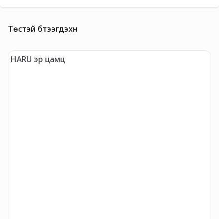
Төстэй бүтээгдэхүүн
HARU эр цамц
"