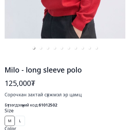
Milo - long sleeve polo
125,000₮
Богино тайлбар
Сорочкан захтай сүлжмэл эр цамц
Бүтээгдэхүүний код:
61012502
Size
M
L
Color