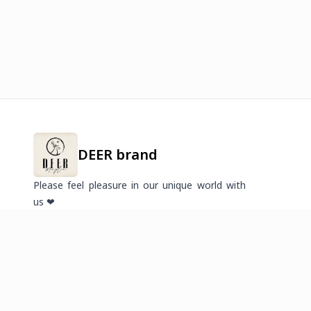
DEER brand
Please feel pleasure in our unique world with
us ❤
2026
©
Онлайн худалдааг хөгжүүлэгч
платформ.