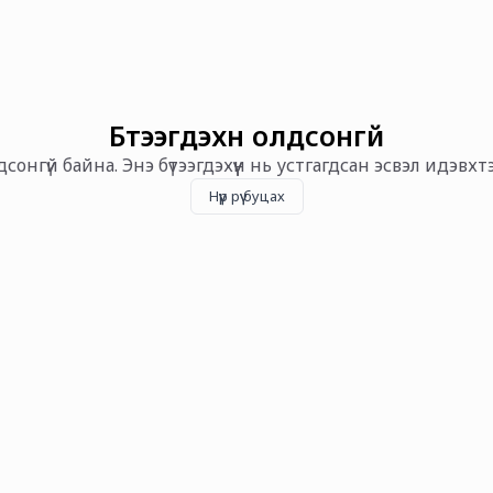
Бүтээгдэхүүн олдсонгүй
олдсонгүй байна. Энэ бүтээгдэхүүн нь устгагдсан эсвэл идэвх
Нүүр рүү буцах