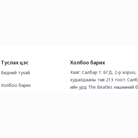
Туслах цэс
Холбоо барих
Хаяг: Салбар 1: БГД, 2-р хороо
Бидний тухай
худалдааны төв 213 тоот; Салб
Холбоо барих
ийн урд The Beatles хөшөөний 
Түгээмэл асуултууд
Утас: 70141889
Нийтлэл
И-мэйл хаяг: info@deer.mn