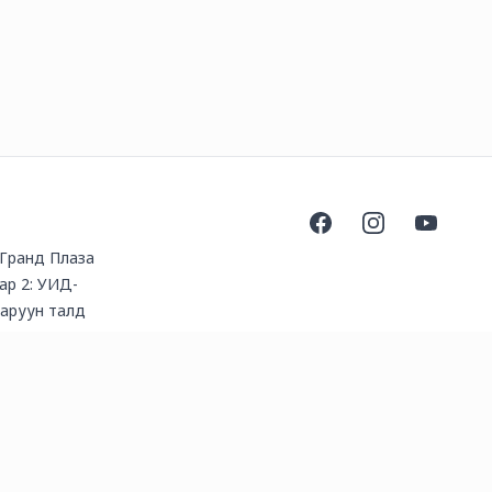
Facebook
Instagram
YouTube
, Гранд Плаза
ар 2: УИД-
баруун талд