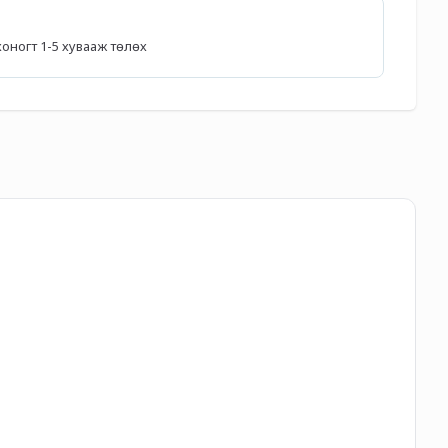
5 хоногт 1-5 хувааж төлөх
Lo