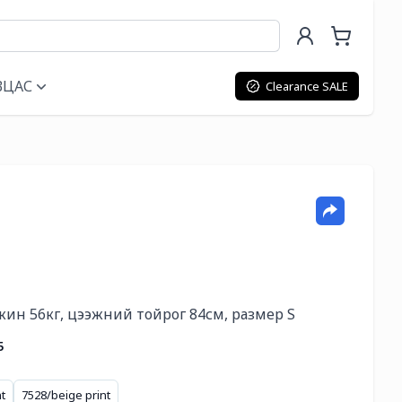
ВЦАС
Clearance SALE
ин 56кг, цээжний тойрог 84см, размер S
5
t
7528/beige print