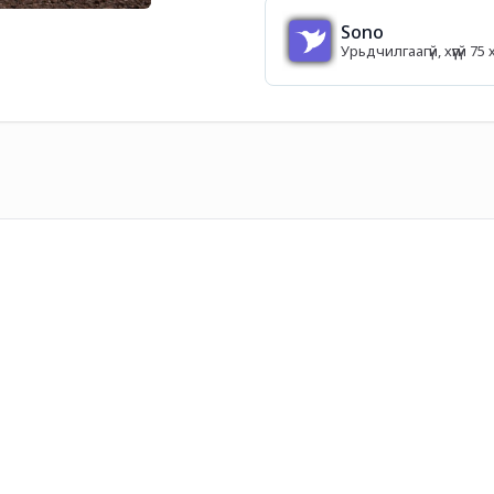
Sono
Урьдчилгаагүй, хүүгүй 7