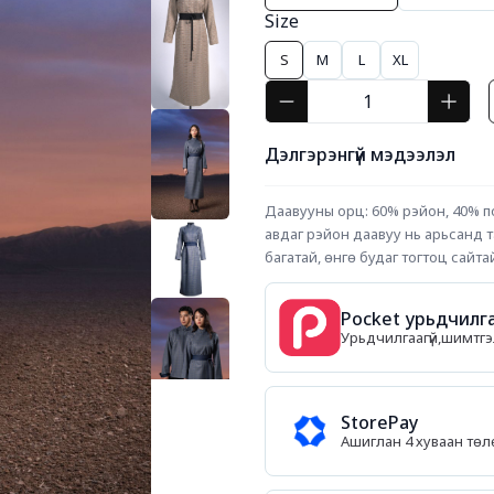
Size
S
M
L
XL
Дэлгэрэнгүй мэдээлэл
Даавууны орц: 60% рэйон, 40% п
авдаг рэйон даавуу нь арьсанд та
багатай, өнгө будаг тогтоц сайт
Pocket урьдчилга
Урьдчилгаагүй,шимтгэл
StorePay
Ашиглан 4 хуваан тө