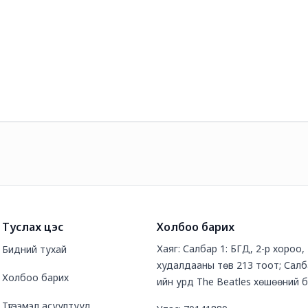
Туслах цэс
Холбоо барих
Хаяг: Салбар 1: БГД, 2-р хороо
Бидний тухай
худалдааны төв 213 тоот; Салб
Холбоо барих
ийн урд The Beatles хөшөөний 
Түгээмэл асуултууд