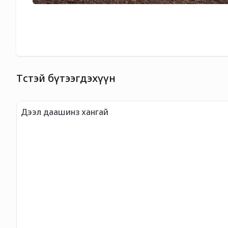
Төстэй бүтээгдэхүүн
Дээл даашинз хангай