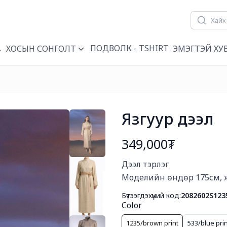
ҮҮН
ПОДВОЛК - TSHIRT
ХОСЫН СОНГОЛТ
ЭМЭГТЭЙ ХУ
Язгуур дээл
349,000₮
Богино тайлбар
Дээл тэрлэг

Моделийн өндөр 175см, ж
Бүтээгдэхүүний код:
2082602S123
Color
1235/brown print
533/blue prin