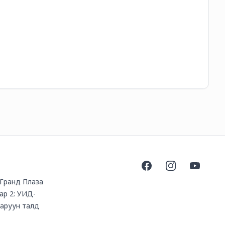
18
Facebook
Instagram
YouTube
, Гранд Плаза
ар 2: УИД-
баруун талд