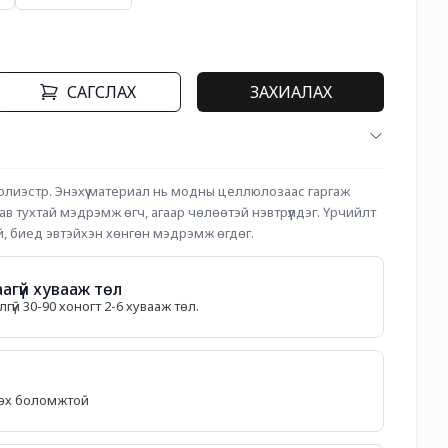
САГСЛАХ
ЗАХИАЛАХ
олиэстр. Энэхүү материал нь модны целлюлозаас гаргаж 
в тухтай мэдрэмж өгч, агаар чөлөөтэй нэвтрүүлдэг. Үрчийлт 
ай, биед эвтэйхэн хөнгөн мэдрэмж өгдөг.
агүй хувааж төл
гүй 30-90 хоногт 2-6 хувааж төл.
лөх боломжтой