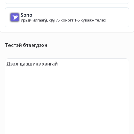
Sono
Урьдчилгаагүй, хүүгүй 75 хоногт 1-5 хувааж төлөх
Төстэй бүтээгдэхүүн
Дээл даашинз хангай
L