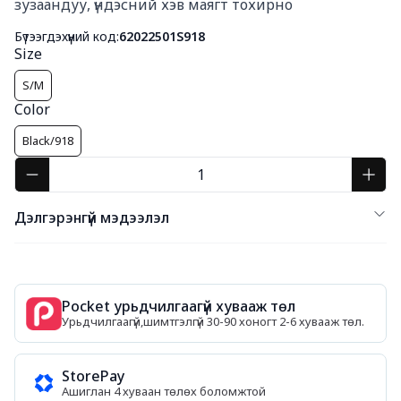
зузаандуу, үндэсний хэв маягт тохирно
Бүтээгдэхүүний код:
62022501S918
Size
S/M
Color
Black/918
Дэлгэрэнгүй мэдээлэл
Pocket урьдчилгаагүй хувааж төл
Урьдчилгаагүй,шимтгэлгүй 30-90 хоногт 2-6 хувааж төл.
StorePay
Ашиглан 4 хуваан төлөх боломжтой