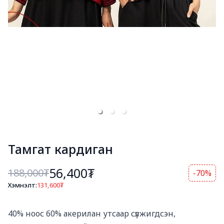
Тамгат кардиган
56,400₮
188,000
₮
-70%
Хэмнэлт:
131,600
₮
Богино тайлбар
40% ноос 60% акерилан утсаар сүлжигдсэн, 